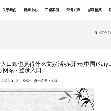
关于我们
新闻中心
工程案例
荣誉资质
诚聘精英
你的位
 登录入口却也莫得什么文娱活动-开云(中国)Kaiyu
方网站 - 登录入口
026-01-21 15:52 点击次数：124