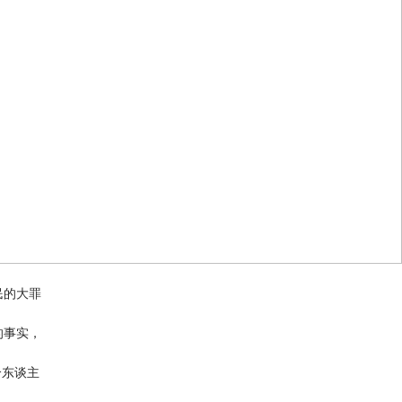
民的大罪
的事实，
个东谈主