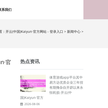
联系我们
置：
开云(中国)Kaiyun·官方网站 - 登录入口
>
新闻中心
>
n·官
热点资讯
体育游戏app平台其中
易方达优质企业三年捏
有期搀杂自开辟以来永
恒耗损-开云(中
国)Kaiyun·官方
2026-08-06