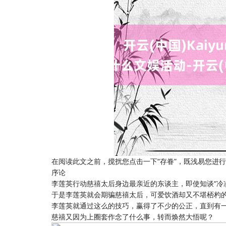
在阅读此文之前，搅扰您点击一下“存眷”，既浅易您进
序论
李莲英行动慈禧太后身边最亲近的东谈主，即使知谈“冷
于是李莲英就会期骗慈禧太后，可爱饮酒却又不堪桮杓
李莲英就通过这么的技巧，赢得了不少的公正，直到有
慈禧又因为上圈套作念了什么事，转而焕然大悟呢？