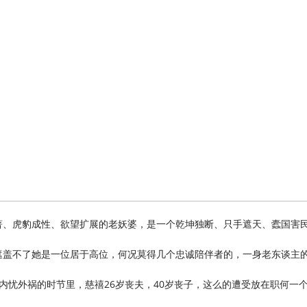
著、虎豹成性、欲望扩展的老妖婆，是一个乾坤独断、只手遮天、蠹国害
遮盖不了她是一位居于高位，何况莫得几个忠诚陪伴者的，一身老东谈主
国度内忧外祸的时节里，慈禧26岁丧夫，40岁丧子，这么的遭受放在职何一