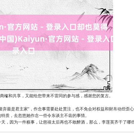
行商榷和共享，又能给您带来不雷同的参与感，感谢您的复古。
凌弃最是君主家”，作念事需要处处贯注，也不免会对权益和财帛动些歪
的特质，去忽悠她作念一些令东谈主不齿的事情。
一天，因为一件糗事，让慈禧太后再也不敢醉酒，那么，李莲英齐干了哪