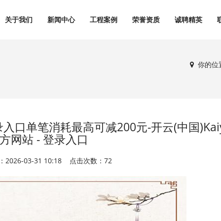
关于我们
新闻中心
工程案例
荣誉资质
诚聘精英
你的位
登录入口单笔消耗最高可减200元-开云(中国)Kaiy
方网站 - 登录入口
2026-03-31 10:18 点击次数：72