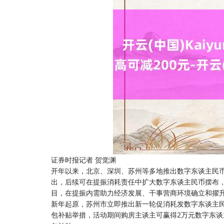
证券时报记者 贺觉渊
开年以来，北京、深圳、苏州等多地推出数字东谈主民
出，后续可在提振消耗责任中扩大数字东谈主民币摆布
目，在提振内需助力经济发展、干事营商环境确立和擢
新年起原，苏州市立即推出新一轮促消耗发数字东谈主
包补贴举措，活动期间购房主谈主可赢得2万元数字东谈主