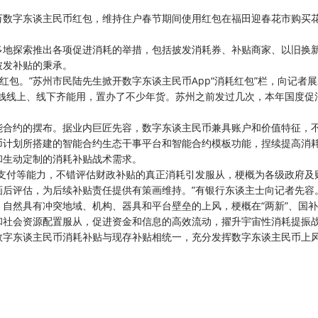
万数字东谈主民币红包，维持住户春节期间使用红包在福田迎春花市购买
多地探索推出各项促进消耗的举措，包括披发消耗券、补贴商家、以旧换
披发补贴的秉承。
币红包。”苏州市民陆先生掀开数字东谈主民币App“消耗红包”栏，向记者
这笔钱线上、线下齐能用，置办了不少年货。苏州之前发过几次，本年国度促
能合约的摆布。据业内巨匠先容，数字东谈主民币兼具账户和价值特征，
币计划所搭建的智能合约生态干事平台和智能合约模板功能，捏续提高消
和生动定制的消耗补贴战术需求。
能支付等能力，不错评估财政补贴的真正消耗引发服从，梗概为各级政府及
画后评估，为后续补贴责任提供有策画维持。”有银行东谈主士向记者先容
自然具有冲突地域、机构、器具和平台壁垒的上风，梗概在“两新”、国
和社会资源配置服从，促进资金和信息的高效流动，擢升宇宙性消耗提振
数字东谈主民币消耗补贴与现存补贴相统一，充分发挥数字东谈主民币上