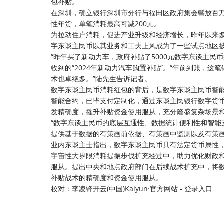
包补贴。
在深圳，确立银行深圳市分行与福田区政府集会髻放百
性年货，单笔消耗最高可减200元。
为拉动住户消耗，促进产业升级和经济增长，昨年以来
字东谈主民币以其业务和工夫上风成为了一些试点地区
“昨年买了新动力车，政府补贴了5000元数字东谈主民
收到的“2024年新动力汽车购置补贴”。“年前到账，
术也卓绝多。”陆先生告诉记者。
数字东谈主民币消耗红包的背后，是数字东谈主民币智
智能合约，已毕支付定制化，通过东谈主民银行数字货
发精确度，擢升补贴资金使用服从，充分隆盛复杂场景
“数字东谈主民币的底层互通性、数据统计便利性和智
提供基于数据的有策画前依据、有策画中监测以及有策
业内东谈主士指出，数字东谈主民币具有法定货币属性，
宇宙性大界限消耗提振步伐扩充经过中，助力优化财政
服从。提出中央和地点政府部门在后续战术扩充中，将
补贴战术的精确度和资金使用服从。
校对：李凌锋开云(中国)Kaiyun·官方网站 - 登录入口