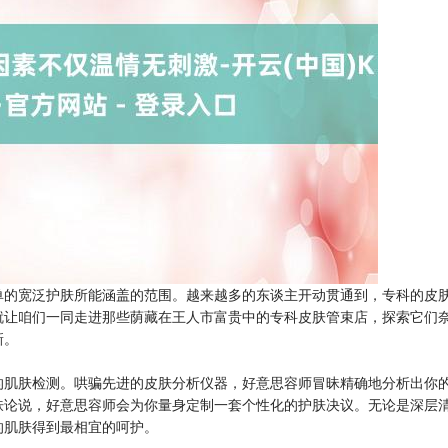
单的宽泛护肤所能涵盖的范围。越来越多的东谈主开动贯通到，专科的皮
就让咱们一同走进那些荫藏在王人市富贵中的专科皮肤管束店，探索它们
新。
的肌肤检测。哄骗先进的皮肤分析仪器，好意思容师冒昧精确地分析出你
肤论说，好意思容师会为你量身定制一套个性化的护肤决议。无论是深层
的肌肤得到最相宜的呵护。