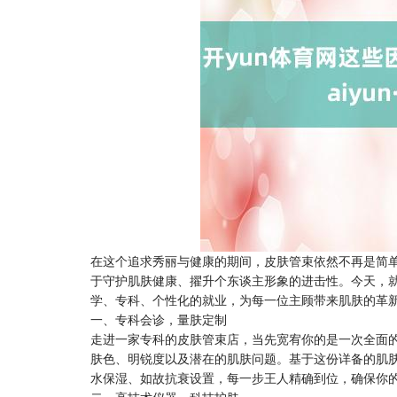
在这个追求秀丽与健康的期间，皮肤管束依然不再是简
于守护肌肤健康、擢升个东谈主形象的进击性。今天，
学、专科、个性化的就业，为每一位主顾带来肌肤的革
一、专科会诊，量肤定制
走进一家专科的皮肤管束店，当先宽宥你的是一次全面
肤色、明锐度以及潜在的肌肤问题。基于这份详备的肌
水保湿、如故抗衰设置，每一步王人精确到位，确保你