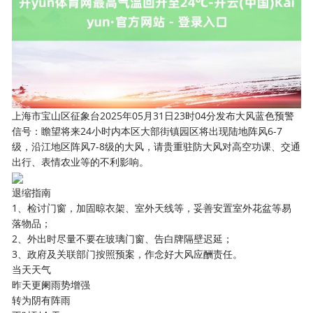
上海市宝山区征象台2025年05月31日23时04分发布大风蓝色预警
信号：瞻望将来24小时内本区大部街镇园区将出现陆地阵风6-7
级，沿江地区阵风7-8级的大风，请贵重驻防大风对高空功课、交通
出行、表情农业等的不利影响。
退缩指南
1、检讨门窗，加固晾衣架、室外天线等，妥善安置室外花盆等易
落物品；
2、外出时尽量不要在玻璃门窗、告白牌隔壁迟延；
3、政府及关联部门按照预案，作念好大风应酬责任。
当天天气
昨天更阑雨势增强
转为阴有阵雨