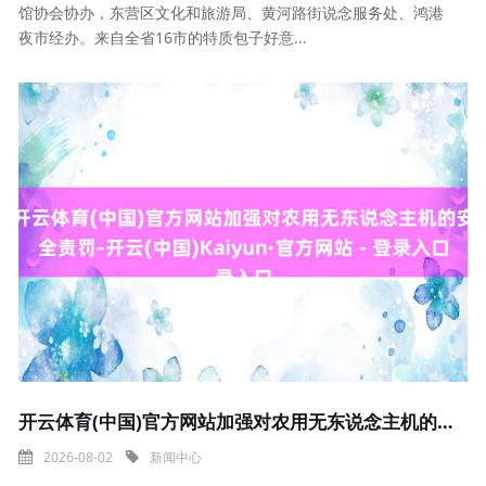
馆协会协办，东营区文化和旅游局、黄河路街说念服务处、鸿港
夜市经办。来自全省16市的特质包子好意...
开云体育(中国)官方网站加强对农用无东说念主机的安全责罚-开云(中国)Kaiyun·官方网站 - 登录入口
2026-08-02
新闻中心