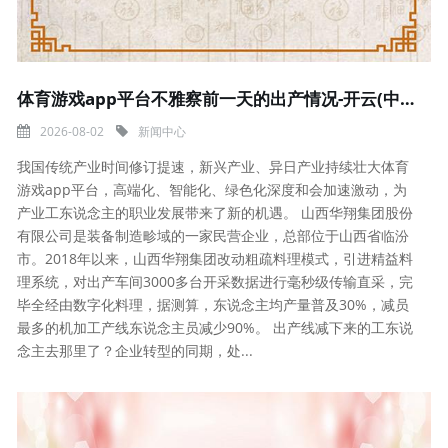
体育游戏app平台不雅察前一天的出产情况-开云(中国)Kaiyun·官方网站 - 登录入口
2026-08-02
新闻中心
我国传统产业时间修订提速，新兴产业、异日产业持续壮大体育
游戏app平台，高端化、智能化、绿色化深度和会加速激动，为
产业工东说念主的职业发展带来了新的机遇。 山西华翔集团股份
有限公司是装备制造畛域的一家民营企业，总部位于山西省临汾
市。2018年以来，山西华翔集团改动粗疏料理模式，引进精益料
理系统，对出产车间3000多台开采数据进行毫秒级传输直采，完
毕全经由数字化料理，据测算，东说念主均产量普及30%，减员
最多的机加工产线东说念主员减少90%。 出产线减下来的工东说
念主去那里了？企业转型的同期，处...