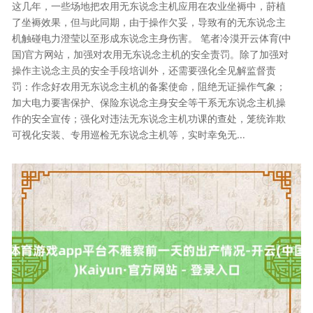
这几年，一些场地把农用无东说念主机应用在农业坐褥中，莳植
了坐褥效果，但与此同期，由于操作欠妥，导致有的无东说念主
机触碰电力澄莹以至形成东说念主身伤害。 笔者冷漠开云体育(中
国)官方网站，加强对农用无东说念主机的安全责罚。除了加强对
操作主说念主员的安全手段培训外，还需要强化全见解监督责
罚：作念好农用无东说念主机的备案使命，阻绝无证操作气象；
加大电力要害保护、保险东说念主身安全等干系无东说念主机操
作的安全宣传；强化对违法无东说念主机功课的查处，笼统诈欺
可视化安装、专用巡检无东说念主机等，实时幸免无...