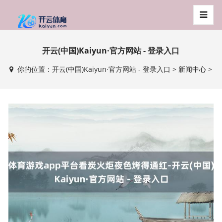
开云(中国)Kaiyun·官方网站 - 登录入口
你的位置：
开云(中国)Kaiyun·官方网站 - 登录入口
>
新闻中心
>